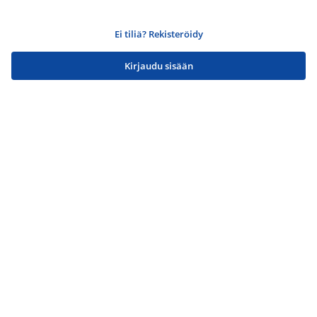
Ei tiliä? Rekisteröidy
Kirjaudu sisään